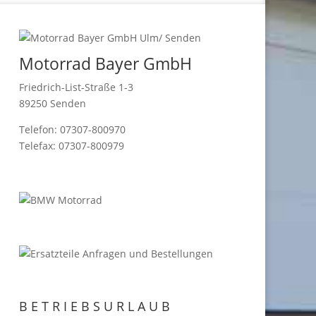
Motorrad Bayer GmbH
Friedrich-List-Straße 1-3
89250 Senden
Telefon: 07307-800970
Telefax: 07307-800979
B E T R I E B S U R L A U B