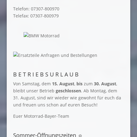
Telefon: 07307-800970
Telefax: 07307-800979
B E T R I E B S U R L A U B
Von Samstag, dem
15. August
,
bis
zum
30. August
,
bleibt unser Betrieb
geschlossen
. Ab Montag, dem
31. August, sind wir wieder wie gewohnt für euch da
und freuen uns schon auf euren Besuch!
Euer Motorrad-Bayer-Team
Sommer-Öffnungszeiten ☼